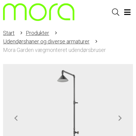
Sök
Men
Start
Produkter
Udendørshaner og diverse armaturer
Mora Garden vægmonteret udendørsbruser
Item
1
of