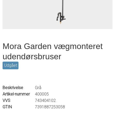
6
Mora Garden vægmonteret
udendørsbruser
Udgået
Beskrivelse
Grå
Artikel-nummer
400005
VVS
743404102
GTIN
7391887253058