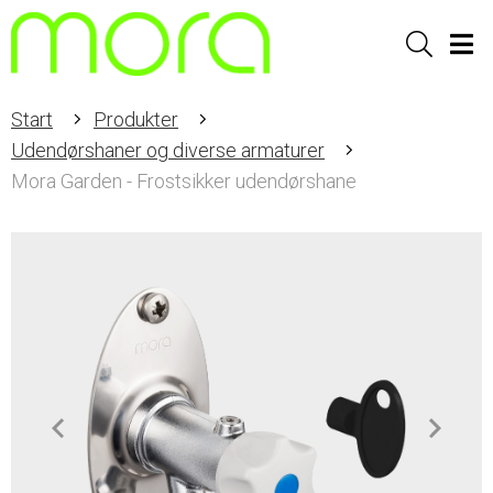
Sök
Men
Start
Produkter
Udendørshaner og diverse armaturer
Mora Garden - Frostsikker udendørshane
Item
1
of