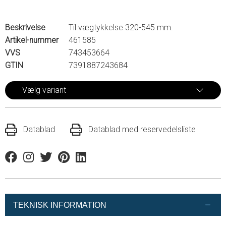
Beskrivelse
Til vægtykkelse 320-545 mm.
Artikel-nummer
461585
VVS
743453664
GTIN
7391887243684
Vælg variant
Datablad
Datablad med reservedelsliste
Facebook
Instagram
Twitter
Pinterest
Linkedin
TEKNISK INFORMATION