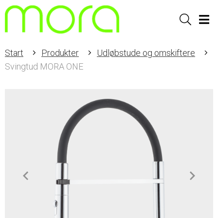
Sök
Men
Start
Produkter
Udløbstude og omskiftere
Svingtud MORA ONE
Item
1
of
2