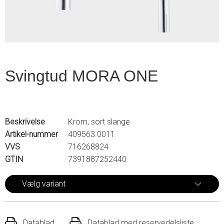
Svingtud MORA ONE
Beskrivelse
Krom, sort slange
Artikel-nummer
409563.0011
VVS
716268824
GTIN
7391887252440
Vælg variant
Datablad
Datablad med reservedelsliste