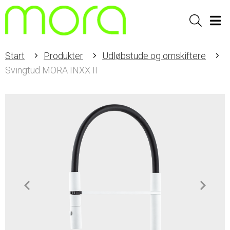
Sök
Men
Start
Produkter
Udløbstude og omskiftere
Svingtud MORA INXX II
Item
1
of
1