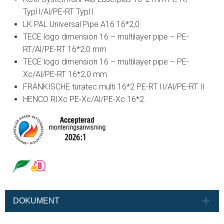
TypII/Al/PE-RT TypII
LK PAL Universal Pipe A16 16*2,0
TECE logo dimension 16 – multilayer pipe – PE-
RT/Al/PE-RT 16*2,0 mm
TECE logo dimension 16 – multilayer pipe – PE-
Xc/Al/PE-RT 16*2,0 mm
FRÄNKISCHE turatec multi 16*2 PE-RT II/Al/PE-RT II
HENCO RIXc PE-Xc/Al/PE-Xc 16*2.
DOKUMENT