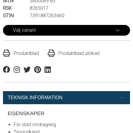
Art.nr
S600069.60
RSK
8265017
GTIN
7391887263460
Välj variant
Produktblad
Produktblad utökad
Facebook
Instagram
Twitter
Pinterest
Linkedin
TEKNISK INFORMATION
EGENSKAPER
För dold rördragning
Typgodkänd