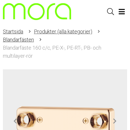
Sök
Men
Startsida
Produkter (alla kategorier)
Blandarfästen
Blandarfäste 160 c/c, PE-X-, PE-RT-, PB- och
multilayer-rör
Item