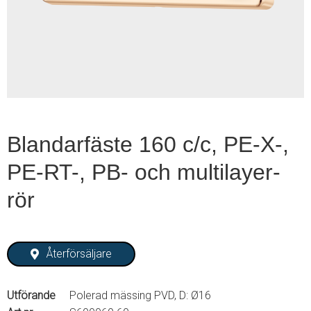
1
of
2
Blandarfäste 160 c/c, PE-X-,
PE-RT-, PB- och multilayer-
rör
Återförsäljare
Utförande
Polerad mässing PVD, D: Ø16