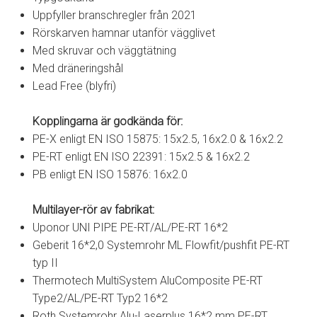
Uppfyller branschregler från 2021
Rörskarven hamnar utanför vägglivet
Med skruvar och väggtätning
Med dräneringshål
Lead Free (blyfri)
Kopplingarna är godkända för:
PE-X enligt EN ISO 15875: 15x2.5, 16x2.0 & 16x2.2
PE-RT enligt EN ISO 22391: 15x2.5 & 16x2.2
PB enligt EN ISO 15876: 16x2.0
Multilayer-rör av fabrikat:
Uponor UNI PIPE PE-RT/AL/PE-RT 16*2
Geberit 16*2,0 Systemrohr ML Flowfit/pushfit PE-RT
typ II
Thermotech MultiSystem AluComposite PE-RT
Type2/AL/PE-RT Typ2 16*2
Roth Systemrohr Alu-Laserplus 16*2 mm PE-RT