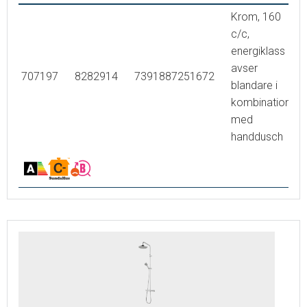
Krom, 160
c/c,
energiklass
avser
707197
8282914
7391887251672
blandare i
kombination
med
handdusch