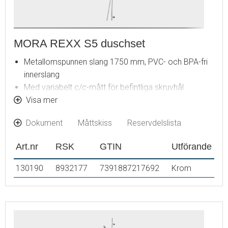
MORA REXX S5 duschset
Metallomspunnen slang 1750 mm, PVC- och BPA-fri
innerslang
Med variabelt c/c-mått för befintliga skruvhål
Med antikalksystem "Easy-Clean"
Visa mer
Eco (energi- och vattenbesparande handdusch 9
Dokument
Måttskiss
Reservdelslista
l/min)
Art.nr
RSK
GTIN
Utförande
130190
8932177
7391887217692
Krom