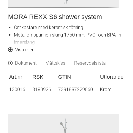
MORA REXX S6 shower system
Omkastare med keramisk tätning
Metallomspunnen slang 1750 mm, PVC- och BPA-fri
innerslang
Med antikalksystemet "Easy-Clean"
Visa mer
Duschröret kan kapas vid behov
Dokument
Måttskiss
Reservdelslista
Justerbart väggfäste
Omkastaren kan monteras med vredet framåt eller åt
Art.nr
RSK
GTIN
Utförande
sidan
Eco (energi- och vattenbesparande handdusch 9
130016
8180926
7391887229060
Krom
l/min, taksil 12 l/min)