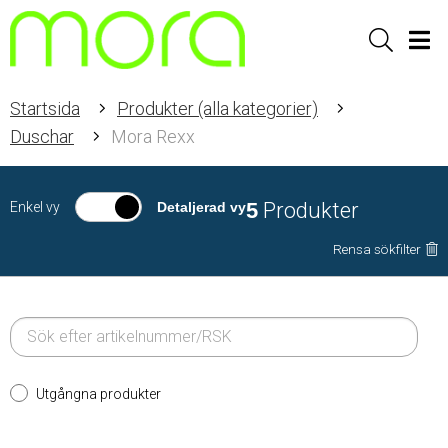
Sök
Men
Startsida
Produkter (alla kategorier)
Duschar
Mora Rexx
5
Produkter
Enkel vy
Detaljerad vy
Rensa sökfilter
Utgångna produkter