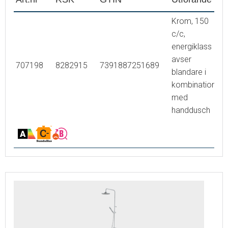
l/min, taksil 12 l/min)
Krom, 150
c/c,
energiklass
avser
707198
8282915
7391887251689
blandare i
kombination
med
handdusch