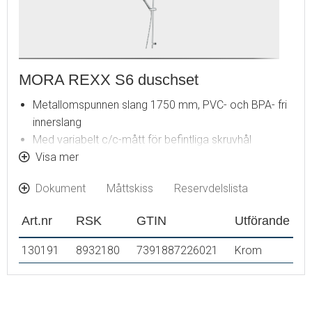
MORA REXX S6 duschset
Metallomspunnen slang 1750 mm, PVC- och BPA- fri
innerslang
Med variabelt c/c-mått för befintliga skruvhål
Med antikalksystem "Easy-Clean"
Visa mer
Eco (energi- och vattenbesparande handdusch 9
Dokument
Måttskiss
Reservdelslista
l/min)
Art.nr
RSK
GTIN
Utförande
130191
8932180
7391887226021
Krom