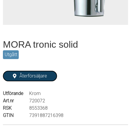
MORA tronic solid
Utgått
Återförsäljare
Utförande
Krom
Art.nr
720072
RSK
8553368
GTIN
7391887216398