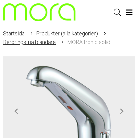
Sök
Men
Startsida
Produkter (alla kategorier)
Beröringsfria blandare
MORA tronic solid
Item
1
of
2