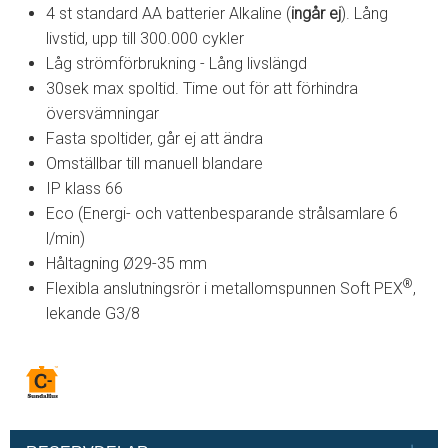
4 st standard AA batterier Alkaline (
ingår
ej
). Lång
livstid, upp till 300.000 cykler
Låg strömförbrukning - Lång livslängd
30sek max spoltid. Time out för att förhindra
översvämningar
Fasta spoltider, går ej att ändra
Omställbar till manuell blandare
IP klass 66
Eco (Energi- och vattenbesparande strålsamlare 6
l/min)
Håltagning Ø29-35 mm
®
Flexibla anslutningsrör i metallomspunnen Soft PEX
,
lekande G3/8