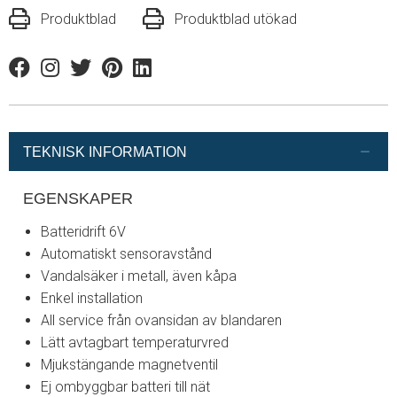
Produktblad
Produktblad utökad
Facebook
Instagram
Twitter
Pinterest
Linkedin
TEKNISK INFORMATION
EGENSKAPER
Batteridrift 6V
Automatiskt sensoravstånd
Vandalsäker i metall, även kåpa
Enkel installation
All service från ovansidan av blandaren
Lätt avtagbart temperaturvred
Mjukstängande magnetventil
Ej ombyggbar batteri till nät