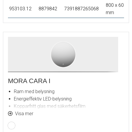
800 x 600
953103.12
8879842
7391887265068
mm
MORA CARA I
Ram med belysning
Energieffektiv LED-belysning
Kopparfritt glas med säkerhetsfilm
Imskydd
Visa mer
Touch av/på
Justerbar ljustemperatur: 2 700–6 400 K