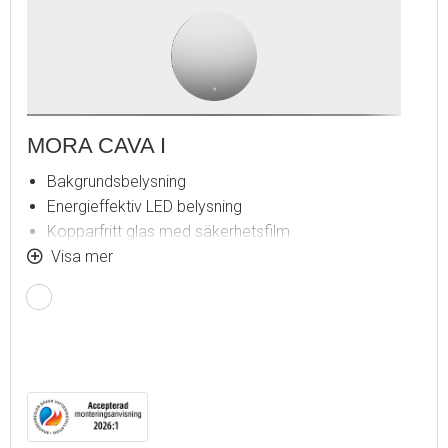
MORA CAVA I
Bakgrundsbelysning
Energieffektiv LED belysning
Kopparfritt glas med säkerhetsfilm
Imskydd
Visa mer
Touch av/på
Justerbar ljustemperatur: 2 700–6 400 K
IP 44-certifierad, CE-märkt
Utbyggnadsmått från vägg: 30 mm