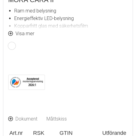
Ram med belysning
Energieffektiv LED-belysning
Kopparfritt glas med säkerhetsfilm
Imskydd
Visa mer
Touch av/på
Justerbar ljustemperatur: 2 700–6 400 K
IP 44-certifierad, CE-märkt
Bluetooth med inbyggda högtalare
Utbyggnadsmått från vägg: 55 mm
Dokument
Måttskiss
Art.nr
RSK
GTIN
Utförande