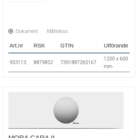
Dokument
Måttskiss
Art.nr
RSK
GTIN
Utförande
1200 x 600
953113
8879852
7391887265167
mm
MORA CARA II