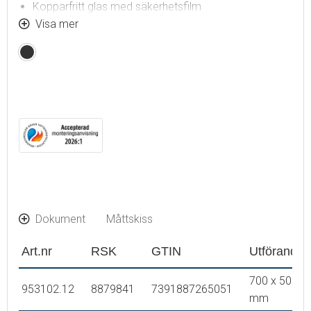
Kopparfritt glas med säkerhetsfilm
Imskydd
Visa mer
Touch av/på
Mattsvart
6 400 K
IP 44-certifierad, CE-märkt
Utbyggnadsmått från vägg: 40 mm
Dokument
Måttskiss
Art.nr
RSK
GTIN
Utförande
700 x 500
953102.12
8879841
7391887265051
mm