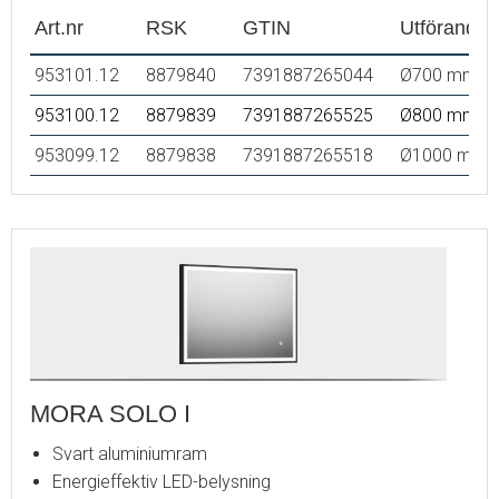
Art.nr
RSK
GTIN
Utförande
953101.12
8879840
7391887265044
Ø700 mm
953100.12
8879839
7391887265525
Ø800 mm
953099.12
8879838
7391887265518
Ø1000 mm
MORA SOLO I
Svart aluminiumram
Energieffektiv LED-belysning