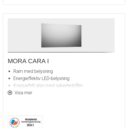
MORA CARA I
Ram med belysning
Energieffektiv LED-belysning
Kopparfritt glas med säkerhetsfilm
Imskydd
Visa mer
Touch av/på
Justerbar ljustemperatur 2700-6400 K
IP 44-certifierad, CE-märkt
Utbyggnadsmått från vägg: 43 mm