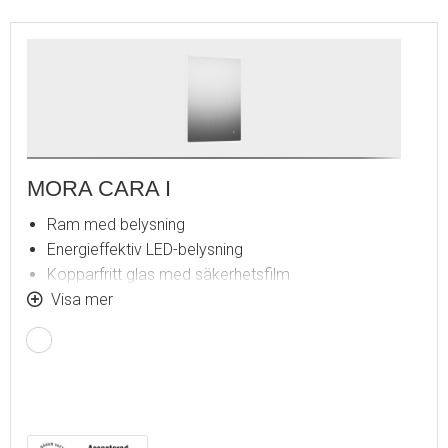
MORA CARA I
Ram med belysning
Energieffektiv LED-belysning
Kopparfritt glas med säkerhetsfilm
Imskydd
Visa mer
Touch av/på
Justerbar ljustemperatur: 2 700–6 400 K
IP 44-certifierad, CE-märkt
Utbyggnadsmått från vägg: 43 mm