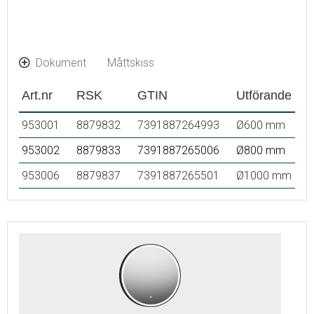
Dokument
Måttskiss
Art.nr
RSK
GTIN
Utförande
953001
8879832
7391887264993
Ø600 mm
953002
8879833
7391887265006
Ø800 mm
953006
8879837
7391887265501
Ø1000 mm