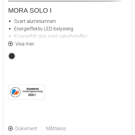
MORA SOLO I
Svart aluminiumram
Energieffektiv LED-belysning
Kopparfritt glas med säkerhetsfilm
Imskydd
Visa mer
Touch av/på
Mattsvart
6 400 K
IP 44-certifierad, CE-märkt
Utbyggnadsmått från vägg: 40 mm
Dokument
Måttskiss