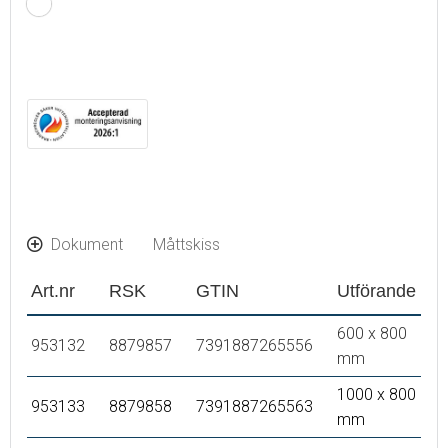
Justerbar ljustemperatur: 2 700–6 400 K
IP 44-certifierad, CE-märkt
Bluetooth med inbyggda högtalare
Utbyggnadsmått från vägg: 55 mm
Dokument
Måttskiss
Art.nr
RSK
GTIN
Utförande
600 x 800
953132
8879857
7391887265556
mm
1000 x 800
953133
8879858
7391887265563
mm