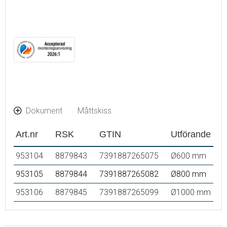
IP 44-certifierad, CE-märkt
Utbyggnadsmått: 43 mm
Dokument
Måttskiss
Art.nr
RSK
GTIN
Utförande
953104
8879843
7391887265075
Ø600 mm
953105
8879844
7391887265082
Ø800 mm
953106
8879845
7391887265099
Ø1000 mm