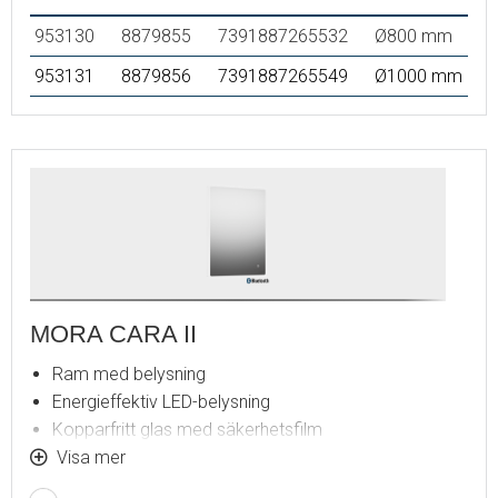
953130
8879855
7391887265532
Ø800 mm
953131
8879856
7391887265549
Ø1000 mm
MORA CARA II
Ram med belysning
Energieffektiv LED-belysning
Kopparfritt glas med säkerhetsfilm
Imskydd
Visa mer
Touch av/på