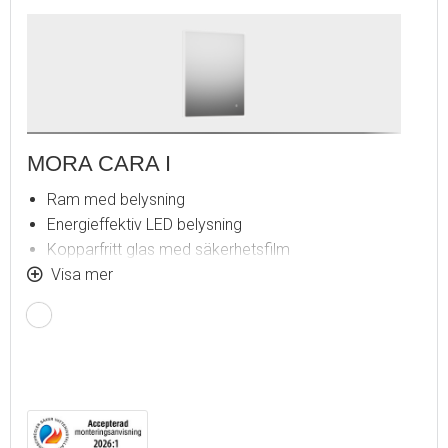
MORA CARA I
Ram med belysning
Energieffektiv LED belysning
Kopparfritt glas med säkerhetsfilm
Imskydd
Visa mer
Touch av/på
Justerbar ljustemperatur: 2 700–6 400 K
IP 44-certifierad, CE-märkt
Utbyggnadsmått från vägg: 43 mm