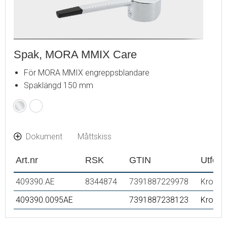
Spak, MORA MMIX Care
För MORA MMIX engreppsblandare
Spaklängd 150 mm
Krom
Röd
Dokument
Måttskiss
Art.nr
RSK
GTIN
Utför
409390.AE
8344874
7391887229978
Krom/s
409390.0095AE
7391887238123
Krom/r