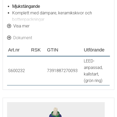
Mjukstängande
Komplett med dämpare, keramikskivor och
bottenpackningar
För tvättställsblandare 9000E, SILJAN och MMIX
Visa mer
Försedd med dämpare som gör att blandaren blir
Dokument
mjukstängande
Mjukstängningen innebär att inga skadliga tryckstötar
Art.nr
RSK
GTIN
Utförande
uppstår i ledningarna vid stängning
LEED-
anpassad,
S600232
7391887270093
kallstart,
(grön ring)