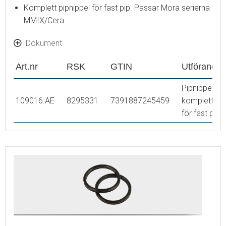
Komplett pipnippel för fast pip. Passar Mora serierna
MMIX/Cera.
Dokument
Art.nr
RSK
GTIN
Utförande
Pipnippel,
109016.AE
8295331
7391887245459
komplett,
för fast pip