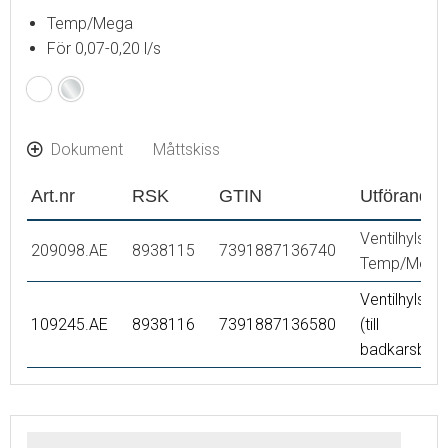
Temp/Mega
För 0,07-0,20 l/s
Krom
Dokument
Måttskiss
Art.nr
RSK
GTIN
Utförande
Ventilhylsa,
209098.AE
8938115
7391887136740
Temp/Mega
Ventilhylsa 
109245.AE
8938116
7391887136580
(till
badkarsblan