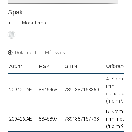
Spak
För Mora Temp
Krom
Dokument
Måttskiss
Art.nr
RSK
GTIN
Utförande
A. Krom, 10
mm,
209421.AE
8346468
7391887153860
standardspa
(fr o m 9708
B. Krom, 20
209426.AE
8346897
7391887157738
mm med kul
(fr o m 9708