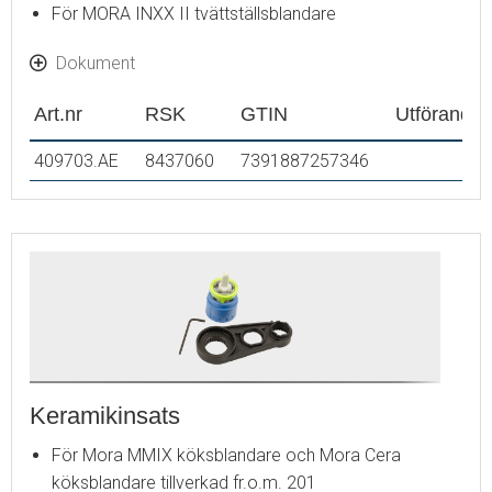
För MORA INXX II tvättställsblandare
Dokument
Art.nr
RSK
GTIN
Utförande
409703.AE
8437060
7391887257346
Keramikinsats
För Mora MMIX köksblandare och Mora Cera
köksblandare tillverkad fr.o.m. 201