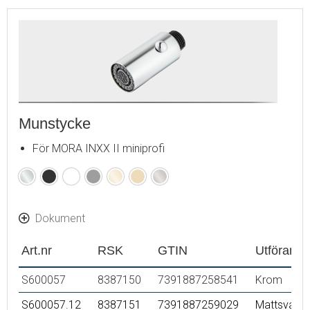
Munstycke
För MORA INXX II miniprofi
Krom
Mattsvart
Mattvit
Mattgrå
Polerad
Borstad
Borstad
mässing
mässing
nickel
(PVD)
(PVD)
Dokument
Art.nr
RSK
GTIN
Utförande
S600057
8387150
7391887258541
Krom
S600057.12
8387151
7391887259029
Mattsvart