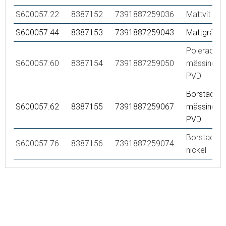
S600057.22
8387152
7391887259036
Mattvit
S600057.44
8387153
7391887259043
Mattgrå
Polerad
S600057.60
8387154
7391887259050
mässing
PVD
Borstad
S600057.62
8387155
7391887259067
mässing
PVD
Borstad
S600057.76
8387156
7391887259074
nickel