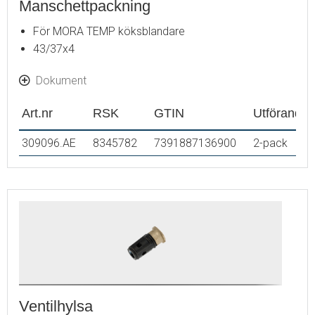
Manschettpackning
För MORA TEMP köksblandare
43/37x4
Dokument
Art.nr
RSK
GTIN
Utförande
309096.AE
8345782
7391887136900
2-pack
Ventilhylsa