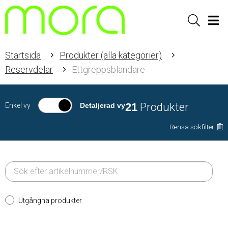
Sök
Men
Startsida
Produkter (alla kategorier)
Reservdelar
Ettgreppsblandare
21
Produkter
Enkel vy
Detaljerad vy
Rensa sökfilter
Utgångna produkter