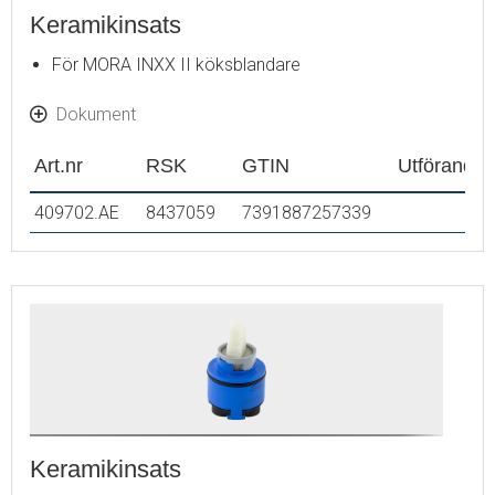
Keramikinsats
För MORA INXX II köksblandare
Dokument
Art.nr
RSK
GTIN
Utförande
409702.AE
8437059
7391887257339
Keramikinsats