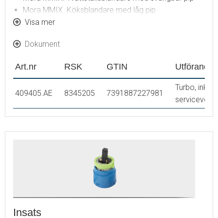
Mora MMIX. Köksblandare med låg pip
Mora MMIX. Kök- och tvättställsblandare
Visa mer
Dokument
Art.nr
RSK
GTIN
Utförande
Turbo, inkl
409405.AE
8345205
7391887227981
serviceverk
Insats