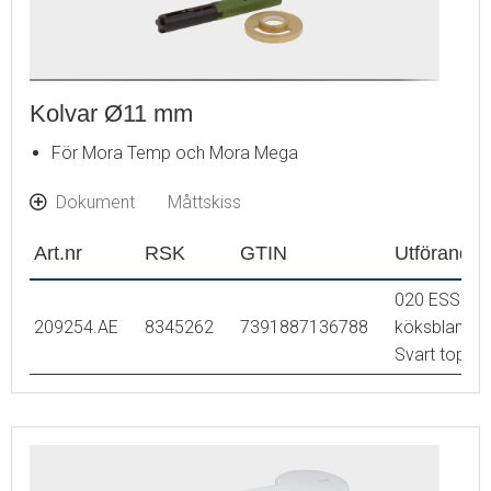
Kolvar Ø11 mm
För Mora Temp och Mora Mega
Dokument
Måttskiss
Art.nr
RSK
GTIN
Utförande
020 ESS (till
209254.AE
8345262
7391887136788
köksblandar
Svart topp