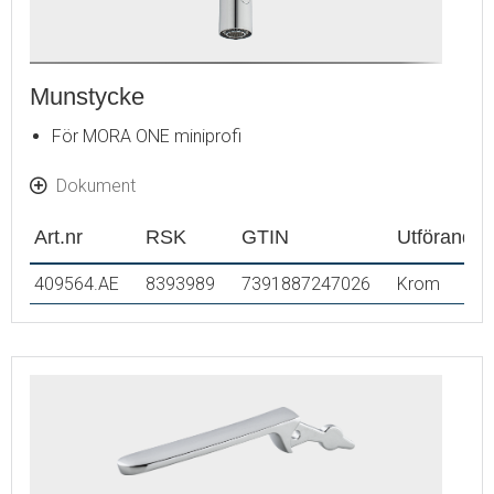
Munstycke
För MORA ONE miniprofi
Dokument
Art.nr
RSK
GTIN
Utförande
409564.AE
8393989
7391887247026
Krom