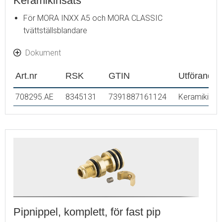
Keramikinsats
För MORA INXX A5 och MORA CLASSIC
tvättställsblandare
Dokument
Art.nr
RSK
GTIN
Utförande
708295.AE
8345131
7391887161124
Keramikinsa
Pipnippel, komplett, för fast pip