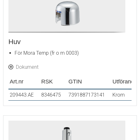
Huv
För Mora Temp (fr o m 0003)
Dokument
Art.nr
RSK
GTIN
Utförande
209443.AE
8346475
7391887173141
Krom