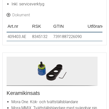
Inkl. serviceverktyg
Dokument
Art.nr
RSK
GTIN
Utförande
409403.AE
8345132
7391887226090
Keramikinsats
Mora One. Kök- och tvättställsblandare
Mora MMIX. Tvättställsblandare med svängbar pip