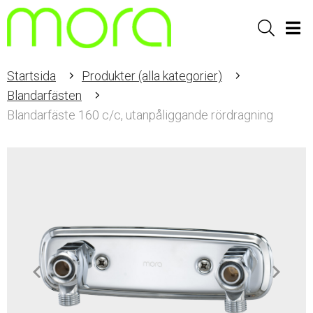
Sök
Men
Startsida
Produkter (alla kategorier)
Blandarfästen
Blandarfäste 160 c/c, utanpåliggande rördragning
Item
1
of