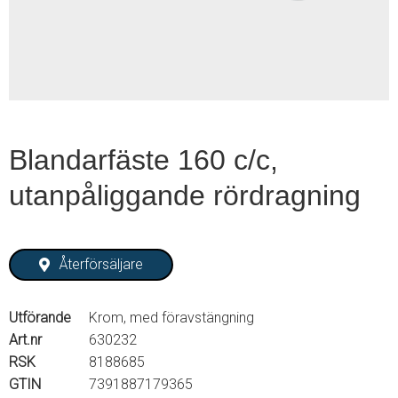
2
Blandarfäste 160 c/c,
utanpåliggande rördragning
Återförsäljare
Utförande
Krom, med föravstängning
Art.nr
630232
RSK
8188685
GTIN
7391887179365