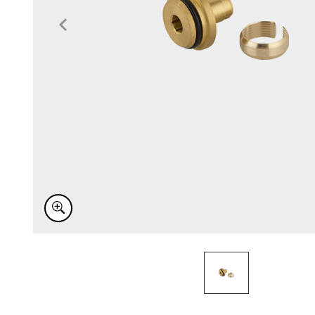
Item
1
of
1