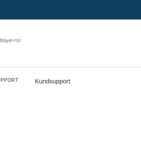
ilayer-rör
UPPORT
Kundsupport