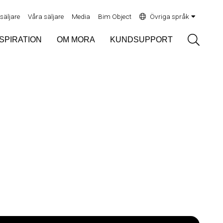
rsäljare
Våra säljare
Media
Bim Object
Övriga språk
Sök
NSPIRATION
OM MORA
KUNDSUPPORT