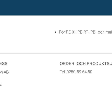
För PE-X-, PE-RT-, PB- och mult
ESS
ORDER- OCH PRODUKTS
Tel:
0250-59 64 50
on AB
ra