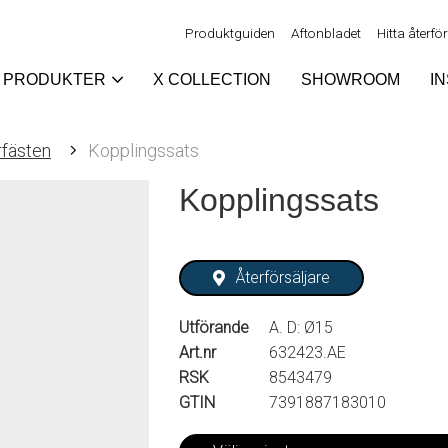
Produktguiden
Aftonbladet
Hitta återfö
PRODUKTER
X COLLECTION
SHOWROOM
I
rfästen
Kopplingssats
Kopplingssats
Återförsäljare
Utförande
A. D: Ø15
Art.nr
632423.AE
RSK
8543479
GTIN
7391887183010