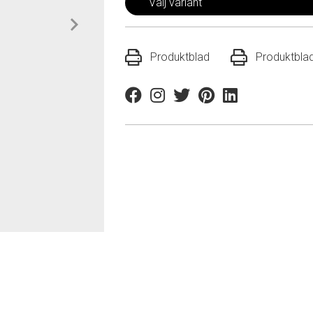
Välj variant
Produktblad
Produktbla
Facebook
Instagram
Twitter
Pinterest
Linkedin