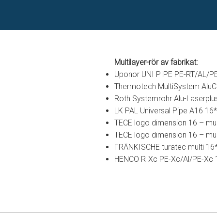
Multilayer-rör av fabrikat:
Uponor UNI PIPE PE-RT/AL/P
Thermotech MultiSystem Alu
Roth Systemrohr Alu-Laserplu
LK PAL Universal Pipe A16 16
TECE logo dimension 16 – mul
TECE logo dimension 16 – mul
FRÄNKISCHE turatec multi 16*
HENCO RIXc PE-Xc/Al/PE-Xc 