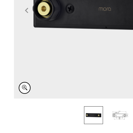
Item
1
of
2