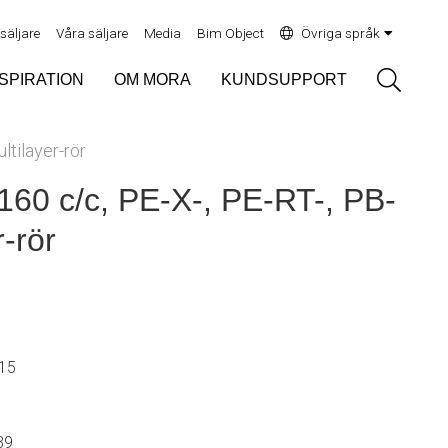
rsäljare
Våra säljare
Media
Bim Object
Övriga språk
Sök
NSPIRATION
OM MORA
KUNDSUPPORT
ltilayer-rör
160 c/c, PE-X-, PE-RT-, PB-
r-rör
Ø15
39