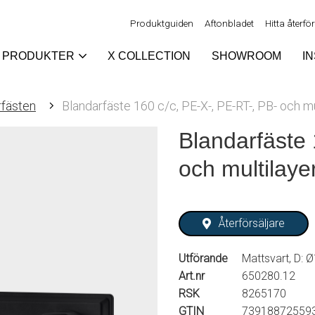
Produktguiden
Aftonbladet
Hitta återfö
PRODUKTER
X COLLECTION
SHOWROOM
I
rfästen
Blandarfäste 160 c/c, PE-X-, PE-RT-, PB- och mu
Blandarfäste 
och multilaye
Återförsäljare
Utförande
Mattsvart, D: 
Art.nr
650280.12
RSK
8265170
GTIN
73918872559