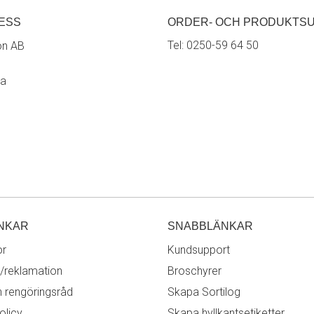
ESS
ORDER- OCH PRODUKTS
Tel:
0250-59 64 50
on AB
ra
NKAR
SNABBLÄNKAR
or
Kundsupport
/reklamation
Broschyrer
h rengöringsråd
Skapa Sortilog
olicy
Skapa hyllkantsetiketter