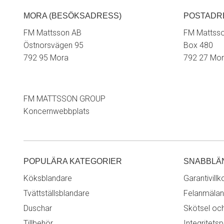
MORA (BESÖKSADRESS)
POSTADR
FM Mattsson AB
FM Mattss
Östnorsvägen 95
Box 480
792 95 Mora
792 27 Mo
FM MATTSSON GROUP
Koncernwebbplats
POPULÄRA KATEGORIER
SNABBLÄ
Köksblandare
Garantivillk
Tvättställsblandare
Felanmälan
Duschar
Skötsel oc
Tillbehör
Integritetsp