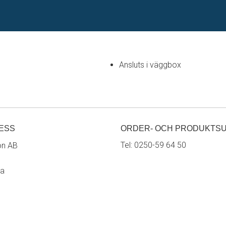
Ansluts i väggbox
ESS
ORDER- OCH PRODUKTS
Tel:
0250-59 64 50
on AB
ra