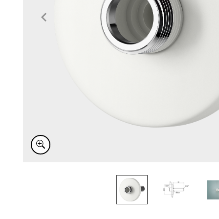
Item
1
of
3