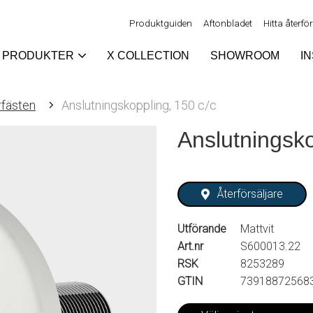
Produktguiden
Aftonbladet
Hitta återfö
PRODUKTER
X COLLECTION
SHOWROOM
I
rfästen
Anslutningskoppling, 150 c/c
Anslutningsko
Återförsäljare
Utförande
Mattvit
Art.nr
S600013.22
RSK
8253289
GTIN
73918872568