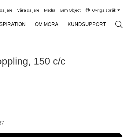
rsäljare
Våra säljare
Media
Bim Object
Övriga språk
Sök
NSPIRATION
OM MORA
KUNDSUPPORT
ppling, 150 c/c
37