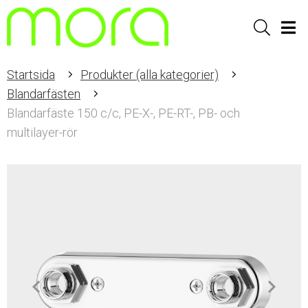
Sök
Men
Startsida
Produkter (alla kategorier)
Blandarfästen
Blandarfäste 150 c/c, PE-X-, PE-RT-, PB- och
multilayer-rör
Item