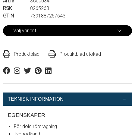
Art.nr
S600034
RSK
8265263
GTIN
7391887257643
Välj variant
Produktblad
Produktblad utökad
Facebook
Instagram
Twitter
Pinterest
Linkedin
TEKNISK INFORMATION
EGENSKAPER
För dold rördragning
Typgodkänd