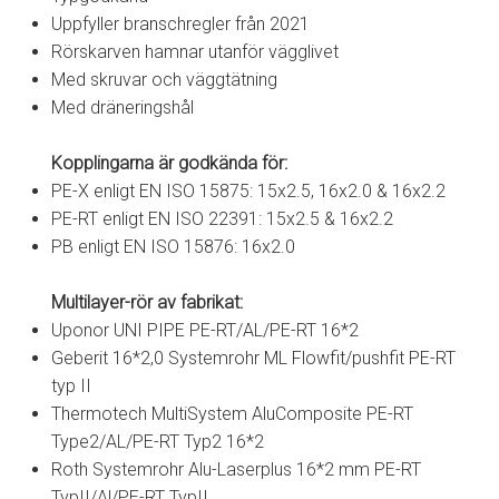
Uppfyller branschregler från 2021
Rörskarven hamnar utanför vägglivet
Med skruvar och väggtätning
Med dräneringshål
Kopplingarna är godkända för:
PE-X enligt EN ISO 15875: 15x2.5, 16x2.0 & 16x2.2
PE-RT enligt EN ISO 22391: 15x2.5 & 16x2.2
PB enligt EN ISO 15876: 16x2.0
Multilayer-rör av fabrikat:
Uponor UNI PIPE PE-RT/AL/PE-RT 16*2
Geberit 16*2,0 Systemrohr ML Flowfit/pushfit PE-RT
typ II
Thermotech MultiSystem AluComposite PE-RT
Type2/AL/PE-RT Typ2 16*2
Roth Systemrohr Alu-Laserplus 16*2 mm PE-RT
TypII/Al/PE-RT TypII