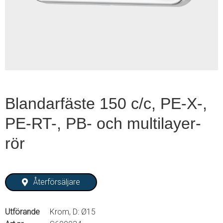
1
of
2
Blandarfäste 150 c/c, PE-X-,
PE-RT-, PB- och multilayer-
rör
Återförsäljare
Utförande
Krom, D: Ø15