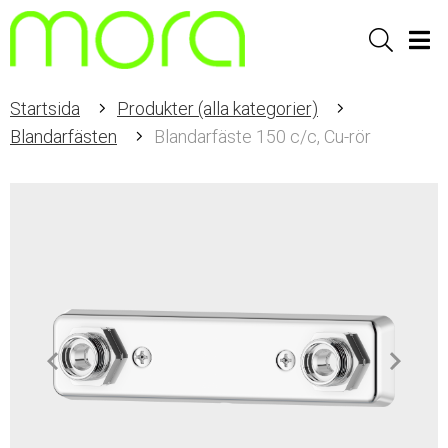
Sök
Men
Startsida
Produkter (alla kategorier)
Blandarfästen
Blandarfäste 150 c/c, Cu-rör
Item
1
of
2