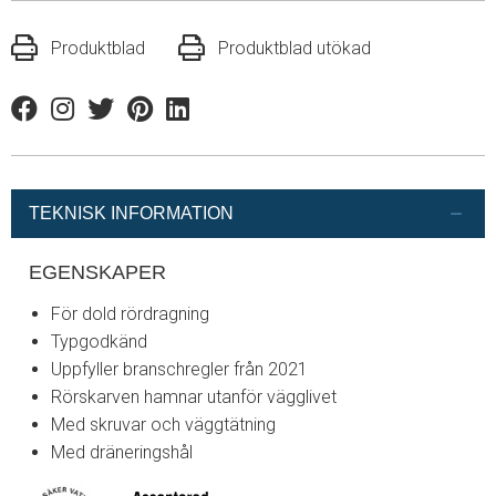
Produktblad
Produktblad utökad
Facebook
Instagram
Twitter
Pinterest
Linkedin
TEKNISK INFORMATION
EGENSKAPER
För dold rördragning
Typgodkänd
Uppfyller branschregler från 2021
Rörskarven hamnar utanför vägglivet
Med skruvar och väggtätning
Med dräneringshål