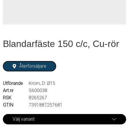
Blandarfäste 150 c/c, Cu-rör
Återförsäljare
Utförande
Krom, D: Ø15
Art.nr
S600038
RSK
8265267
GTIN
7391887257681
Välj variant