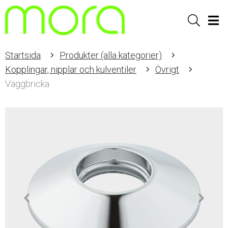
Sök
Men
Startsida
Produkter (alla kategorier)
Kopplingar, nipplar och kulventiler
Övrigt
Väggbricka
Item
1
of