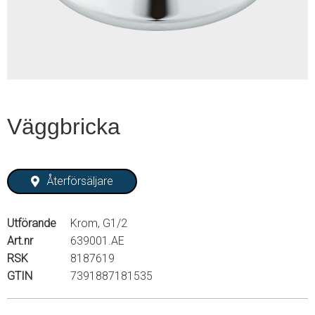
1
Väggbricka
Återförsäljare
Utförande
Krom, G1/2
Art.nr
639001.AE
RSK
8187619
GTIN
7391887181535