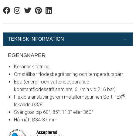
Facebook
Instagram
Twitter
Pinterest
Linkedin
TEKNISK INFORMATION
EGENSKAPER
Keramisk tätning
Omställbar flödesbegränsning och temperaturspärr
Eco (energi- och vattenbesparande
konstantflödesstrålsamlare, 6 l/min vid 2–6 bar)
®
Flexibla anslutningsrör i metallomspunnen Soft PEX
,
lekande G3/8
Svängbar pip 60°, 85°, 110° eller 360°
Hålmått Ø34-37 mm