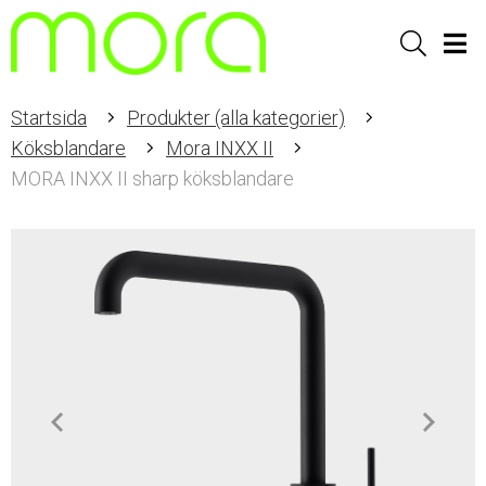
Sök
Men
Startsida
Produkter (alla kategorier)
Köksblandare
Mora INXX II
MORA INXX II sharp köksblandare
Item
1
of