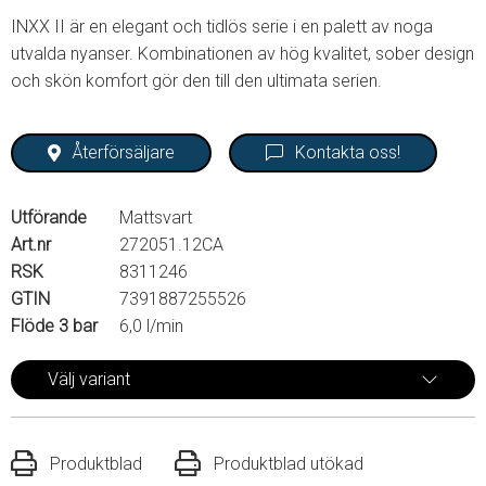
INXX II är en elegant och tidlös serie i en palett av noga
utvalda nyanser. Kombinationen av hög kvalitet, sober design
och skön komfort gör den till den ultimata serien.
Återförsäljare
Kontakta oss!
Utförande
Mattsvart
Art.nr
272051.12CA
RSK
8311246
GTIN
7391887255526
Flöde 3 bar
6,0 l/min
Välj variant
Produktblad
Produktblad utökad