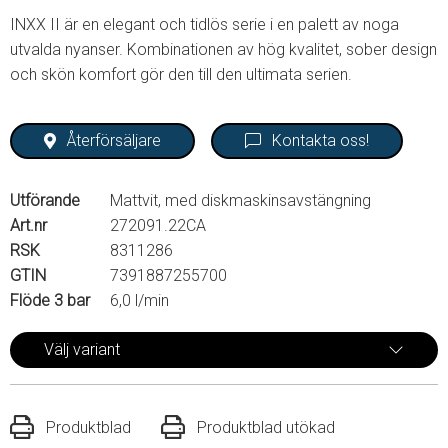
INXX II är en elegant och tidlös serie i en palett av noga
utvalda nyanser. Kombinationen av hög kvalitet, sober design
och skön komfort gör den till den ultimata serien.
Återförsäljare
Kontakta oss!
Utförande
Mattvit, med diskmaskinsavstängning
Art.nr
272091.22CA
RSK
8311286
GTIN
7391887255700
Flöde 3 bar
6,0 l/min
Välj variant
Produktblad
Produktblad utökad