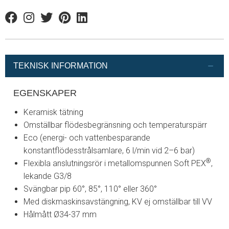
Facebook
Instagram
Twitter
Pinterest
Linkedin
TEKNISK INFORMATION
EGENSKAPER
Keramisk tätning
Omställbar flödesbegränsning och temperaturspärr
Eco (energi- och vattenbesparande
konstantflödesstrålsamlare, 6 l/min vid 2–6 bar)
®
Flexibla anslutningsrör i metallomspunnen Soft PEX
,
lekande G3/8
Svängbar pip 60°, 85°, 110° eller 360°
Med diskmaskinsavstängning, KV ej omställbar till VV
Hålmått Ø34-37 mm