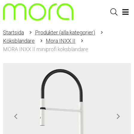
Sök
Men
Startsida
Produkter (alla kategorier)
Köksblandare
Mora INXX II
MORA INXX II miniprofi köksblandare
Item
1
of