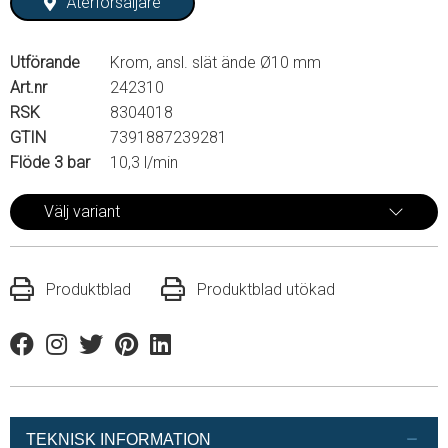
Återförsäljare
Utförande
Krom, ansl. slät ände Ø10 mm
Art.nr
242310
RSK
8304018
GTIN
7391887239281
Flöde 3 bar
10,3 l/min
Välj variant
Produktblad
Produktblad utökad
Facebook
Instagram
Twitter
Pinterest
Linkedin
TEKNISK INFORMATION