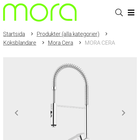
Sök
Men
Startsida
Produkter (alla kategorier)
Köksblandare
Mora Cera
MORA CERA
Item
1
of
4