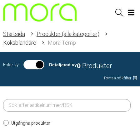
Sök
Men
Startsida
Produkter (alla kategorier)
Köksblandare
Mora Temp
0
Produkter
Enkel vy
Detaljerad vy
Rensa sökfilter
Utgångna produkter