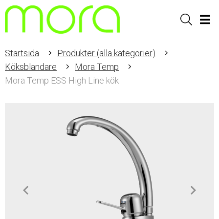
Sök
Men
Startsida
Produkter (alla kategorier)
Köksblandare
Mora Temp
Mora Temp ESS High Line kök
Item
1
of