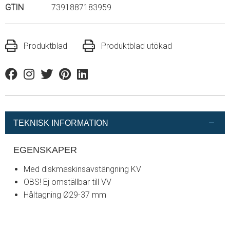
GTIN
7391887183959
Produktblad
Produktblad utökad
Facebook
Instagram
Twitter
Pinterest
Linkedin
TEKNISK INFORMATION
EGENSKAPER
Med diskmaskinsavstängning KV
OBS! Ej omställbar till VV
Håltagning Ø29-37 mm