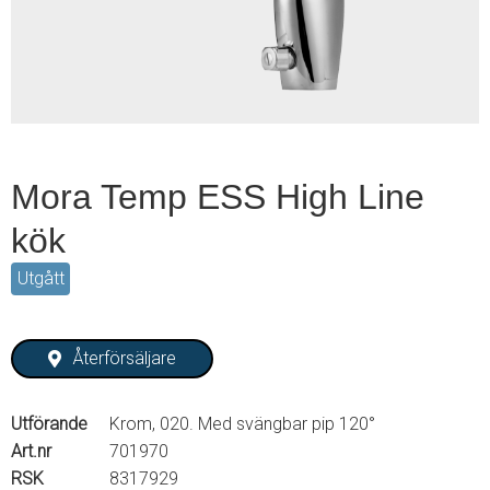
2
Mora Temp ESS High Line
kök
Utgått
Återförsäljare
Utförande
Krom, 020. Med svängbar pip 120°
Art.nr
701970
RSK
8317929