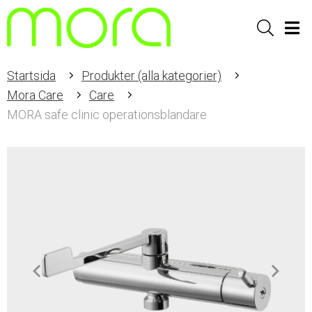
Sök
Men
Startsida
Produkter (alla kategorier)
Mora Care
Care
MORA safe clinic operationsblandare
Item
1
of