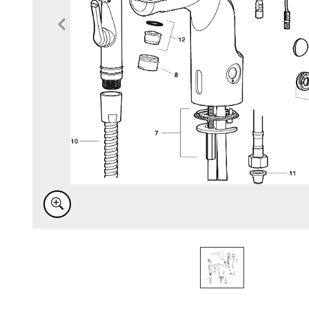
Item
1
of
1