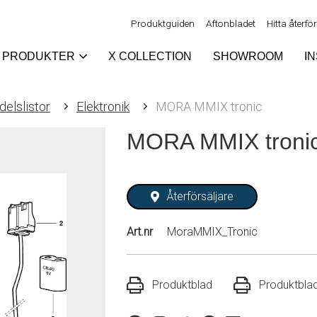
Produktguiden
Aftonbladet
Hitta återfö
PRODUKTER
X COLLECTION
SHOWROOM
I
elslistor
Elektronik
MORA MMIX tronic
MORA MMIX troni
Återförsäljare
Art.nr
MoraMMIX_Tronic
Produktblad
Produktbla