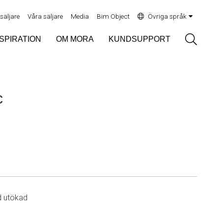
rsäljare
Våra säljare
Media
Bim Object
Övriga språk
Sök
NSPIRATION
OM MORA
KUNDSUPPORT
c
d utökad