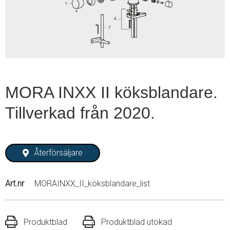
1
MORA INXX II köksblandare.
Tillverkad från 2020.
Återförsäljare
Art.nr
MORAINXX_II_köksblandare_list
Produktblad
Produktblad utökad