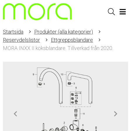
Sök
Men
Startsida
Produkter (alla kategorier)
Reservdelslistor
Ettgreppsblandare
MORA INXX II köksblandare. Tillverkad från 2020.
Item
1
of