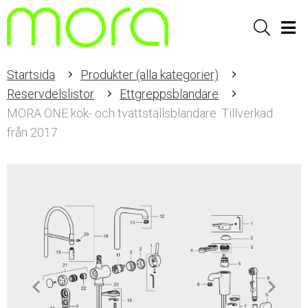
Sök
Men
Startsida
Produkter (alla kategorier)
Reservdelslistor
Ettgreppsblandare
MORA ONE kök- och tvättställsblandare. Tillverkad
från 2017.
Item