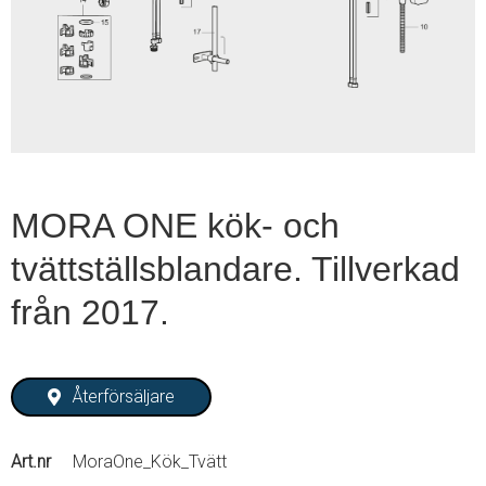
1
of
1
MORA ONE kök- och
tvättställsblandare. Tillverkad
från 2017.
Återförsäljare
Art.nr
MoraOne_Kök_Tvätt