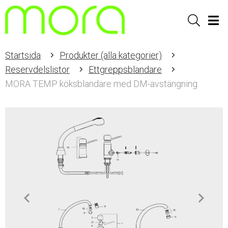
Sök
Men
Startsida
Produkter (alla kategorier)
Reservdelslistor
Ettgreppsblandare
MORA TEMP köksblandare med DM-avstängning
Item
1
of