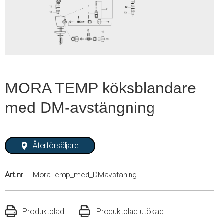
1
MORA TEMP köksblandare
med DM-avstängning
Återförsäljare
Art.nr
MoraTemp_med_DMavstäning
Produktblad
Produktblad utökad