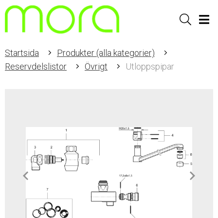
Sök
Men
Startsida
Produkter (alla kategorier)
Reservdelslistor
Övrigt
Utloppspipar
Item
1
of
1