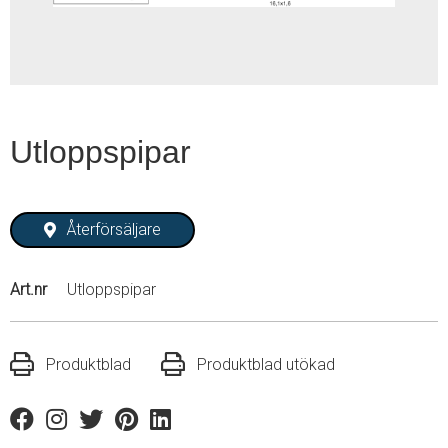
Utloppspipar
Återförsäljare
Art.nr
Utloppspipar
Produktblad
Produktblad utökad
Facebook
Instagram
Twitter
Pinterest
Linkedin