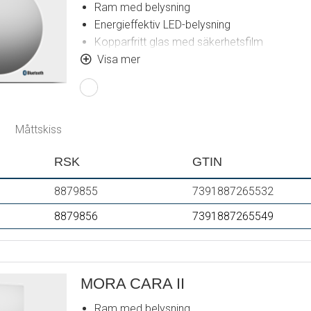
Ram med belysning
Energieffektiv LED-belysning
Kopparfritt glas med säkerhetsfilm
Imskydd
Visa mer
Touch av/på
Justerbar ljustemperatur: 2 700–6 400 K
IP 44-certifierad, CE-märkt
Bluetooth med inbyggda högtalare
Måttskiss
Utbyggnadsmått från vägg: 55 mm
RSK
GTIN
8879855
7391887265532
8879856
7391887265549
MORA CARA II
Ram med belysning