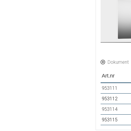
Dokument
Art.nr
953111
953112
953114
953115