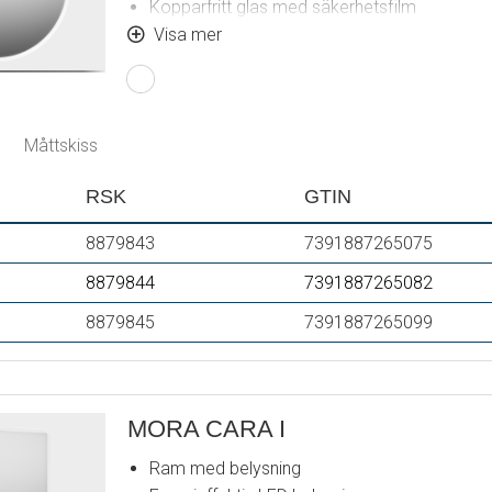
Kopparfritt glas med säkerhetsfilm
Imskydd
Visa mer
Touch av/på
Justerbar ljustemperatur: 2 700–6 400 K
IP 44-certifierad, CE-märkt
Utbyggnadsmått: 43 mm
Måttskiss
RSK
GTIN
8879843
7391887265075
8879844
7391887265082
8879845
7391887265099
MORA CARA I
Ram med belysning