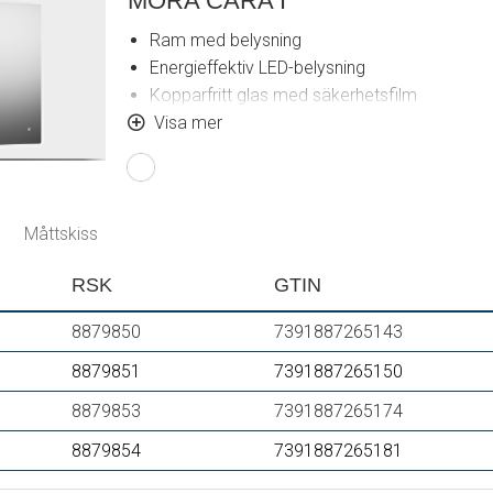
MORA CARA I
Ram med belysning
Energieffektiv LED-belysning
Kopparfritt glas med säkerhetsfilm
Imskydd
Visa mer
Touch av/på
Justerbar ljustemperatur: 2 700–6 400 K
IP 44-certifierad, CE-märkt
Utbyggnadsmått från vägg: 43 mm
Måttskiss
RSK
GTIN
8879850
7391887265143
8879851
7391887265150
8879853
7391887265174
8879854
7391887265181