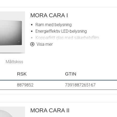
MORA CARA I
Ram med belysning
Energieffektiv LED-belysning
Kopparfritt glas med säkerhetsfilm
Imskydd
Visa mer
Touch av/på
Justerbar ljustemperatur 2700-6400 K
Måttskiss
IP 44-certifierad, CE-märkt
Utbyggnadsmått från vägg: 43 mm
RSK
GTIN
8879852
7391887265167
MORA CARA II