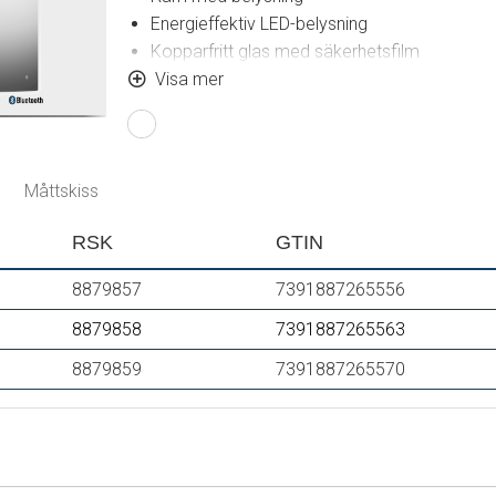
Energieffektiv LED-belysning
Kopparfritt glas med säkerhetsfilm
Imskydd
Visa mer
Touch av/på
Justerbar ljustemperatur: 2 700–6 400 K
IP 44-certifierad, CE-märkt
Bluetooth med inbyggda högtalare
Måttskiss
Utbyggnadsmått från vägg: 55 mm
RSK
GTIN
8879857
7391887265556
8879858
7391887265563
8879859
7391887265570