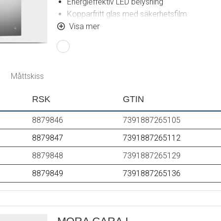
Energieffektiv LED belysning
Kopparfritt glas med säkerhetsfilm
Imskydd
Visa mer
Touch av/på
Justerbar ljustemperatur: 2 700–6 400 K
IP 44-certifierad, CE-märkt
Utbyggnadsmått från vägg: 43 mm
Måttskiss
RSK
GTIN
8879846
7391887265105
8879847
7391887265112
8879848
7391887265129
8879849
7391887265136