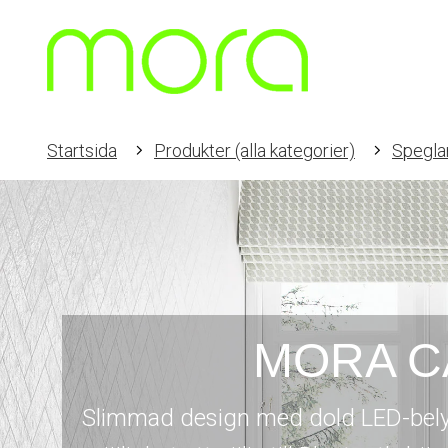
Startsida
Produkter (alla kategorier)
Spegla
MORA C
Slimmad design med dold LED-bely