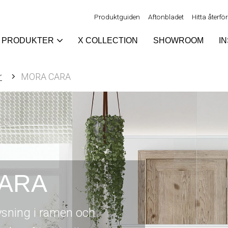
Produktguiden
Aftonbladet
Hitta återfö
PRODUKTER
X COLLECTION
SHOWROOM
I
r
MORA CARA
ARA
sning i ramen och