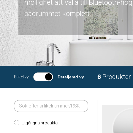
möjlighet att välja till Bluetooth-hög
badrummet komplett.
6
Produkter
Enkel vy
Detaljerad vy
Utgångna produkter