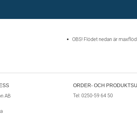
OBS! Flödet nedan är maxflöde 
ESS
ORDER- OCH PRODUKTS
Tel:
0250-59 64 50
on AB
ra