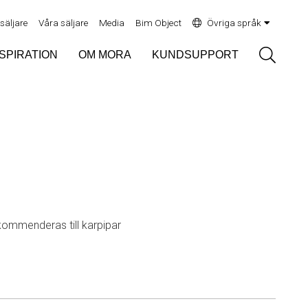
rsäljare
Våra säljare
Media
Bim Object
Övriga språk
Sök
NSPIRATION
OM MORA
KUNDSUPPORT
ekommenderas till karpipar