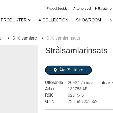
Produktguiden
Aftonbladet
Hitta återfö
PRODUKTER
X COLLECTION
SHOWROOM
I
ör
Strålsamlare
Strålsamlarinsats
Strålsamlarinsats
Återförsäljare
Utförande
20–24 l/min, vit insats, r
Art.nr
139783.AE
RSK
8281546
GTIN
7391887253652