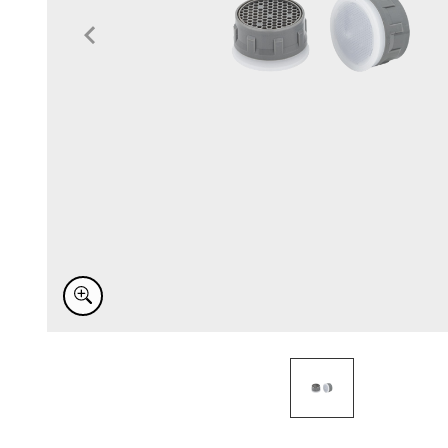
Item
1
of
1