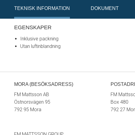
TEKNISK INFORMATION
DOKUMENT
EGENSKAPER
Inklusive packning
Utan luftinblandning
MORA (BESÖKSADRESS)
POSTADR
FM Mattsson AB
FM Mattss
Östnorsvägen 95
Box 480
792 95 Mora
792 27 Mo
FM MATTSSON GROUP