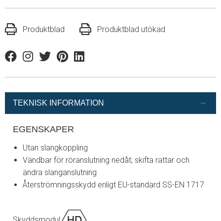
Produktblad
Produktblad utökad
Facebook
Instagram
Twitter
Pinterest
Linkedin
TEKNISK INFORMATION
EGENSKAPER
Utan slangkoppling
Vändbar för röranslutning nedåt; skifta rattar och
ändra slanganslutning
Återströmningsskydd enligt EU-standard SS-EN 1717
Skyddsmodul