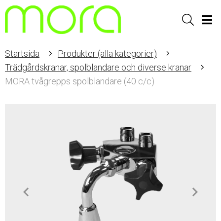
Sök
Men
Startsida
Produkter (alla kategorier)
Trädgårdskranar, spolblandare och diverse kranar
MORA tvågrepps spolblandare (40 c/c)
Item
1
of