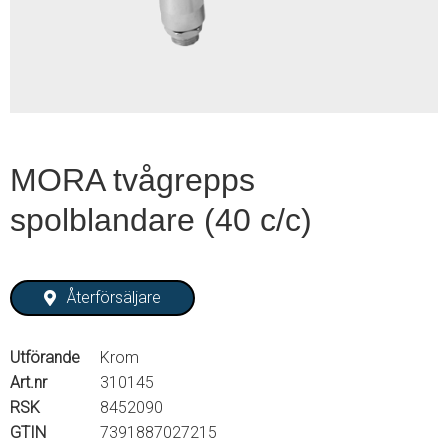
2
MORA tvågrepps
spolblandare (40 c/c)
Återförsäljare
Utförande
Krom
Art.nr
310145
RSK
8452090
GTIN
7391887027215