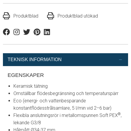
Produktblad
Produktblad utökad
Facebook
Instagram
Twitter
Pinterest
Linkedin
TEKNISK INFORMATION
EGENSKAPER
Keramisk tätning
Omställbar flödesbegränsning och temperaturspärr
Eco (energi- och vattenbesparande
konstantflödesstrålsamlare, 5 l/min vid 2–6 bar)
®
Flexibla anslutningsrör i metallomspunnen Soft PEX
,
lekande G3/8
Hålmått Ø34-37 mm