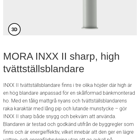
5
MORA INXX II sharp, high
tvättställsblandare
INXX II tvättställsblandare finns i tre olika höjder där high är
en hög blandare anpassad för en skålformad bänkmonterad
ho. Med en tålig mattgrå nyans och tvättställsblandarens
raka karaktär med lång pip och lutande munstycke – gör
INXX II sharp både snygg och bekväm att använda.
Blandaren är testad och godkänd utifrån de byggregler som
finns och är energieffektiv, vilket innebär att den ger en lägre
vatten- och energiförbrukning utan att ge avkall på