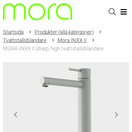
Sök
Men
Startsida
Produkter (alla kategorier)
Tvättställsblandare
Mora INXX II
MORA INXX II sharp, high tvättställsblandare
Item
1
of