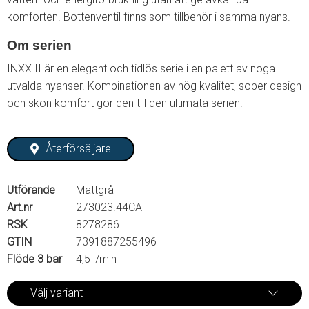
komforten. Bottenventil finns som tillbehör i samma nyans.
Om serien
INXX II är en elegant och tidlös serie i en palett av noga
utvalda nyanser. Kombinationen av hög kvalitet, sober design
och skön komfort gör den till den ultimata serien.
Återförsäljare
Utförande
Mattgrå
Art.nr
273023.44CA
RSK
8278286
GTIN
7391887255496
Flöde 3 bar
4,5 l/min
Välj variant