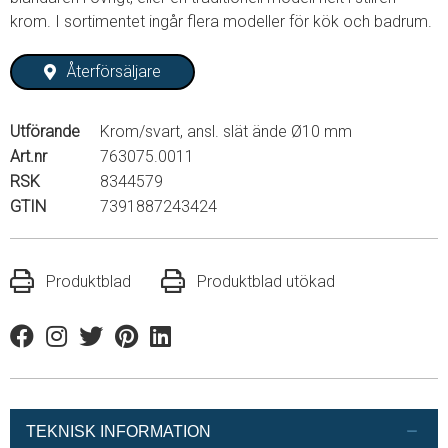
krom. I sortimentet ingår flera modeller för kök och badrum.
Återförsäljare
Utförande
Krom/svart, ansl. slät ände Ø10 mm
Art.nr
763075.0011
RSK
8344579
GTIN
7391887243424
Produktblad
Produktblad utökad
Facebook
Instagram
Twitter
Pinterest
Linkedin
TEKNISK INFORMATION