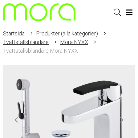
Sök
Men
Startsida
Produkter (alla kategorier)
Tvättställsblandare
Mora NYXX
Tvättställsblandare Mora NYXX
Item
1
of