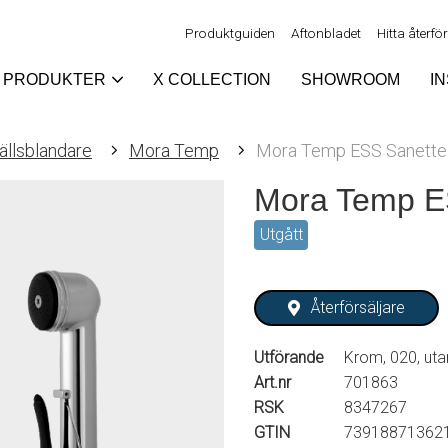
Produktguiden
Aftonbladet
Hitta återfö
PRODUKTER
X COLLECTION
SHOWROOM
I
ällsblandare
Mora Temp
Mora Temp ESS Sanette
Mora Temp E
Utgått
Återförsäljare
Utförande
Krom, 020, utan
Art.nr
701863
RSK
8347267
GTIN
73918871362