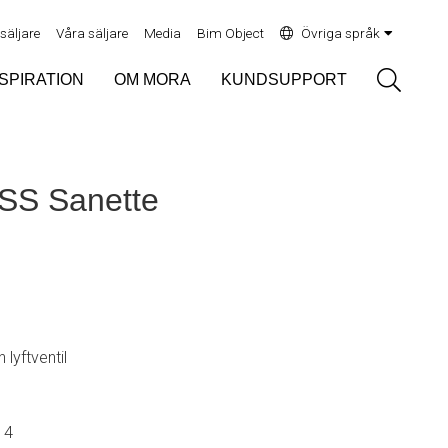
rsäljare
Våra säljare
Media
Bim Object
Övriga språk
Sök
NSPIRATION
OM MORA
KUNDSUPPORT
SS Sanette
 lyftventil
14