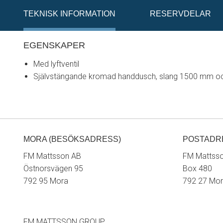
TEKNISK INFORMATION
RESERVDELAR
EGENSKAPER
Med lyftventil
Självstängande kromad handdusch, slang 1500 mm o
MORA (BESÖKSADRESS)
POSTADR
FM Mattsson AB
FM Mattss
Östnorsvägen 95
Box 480
792 95 Mora
792 27 Mo
FM MATTSSON GROUP