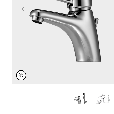
Item
1
of
2