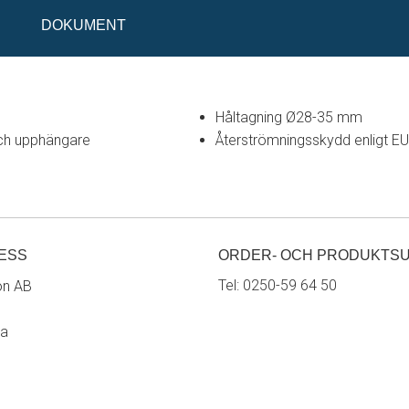
DOKUMENT
Håltagning Ø28-35 mm
ch upphängare
Återströmningsskydd enligt E
ESS
ORDER- OCH PRODUKTS
Tel:
0250-59 64 50
on AB
ra