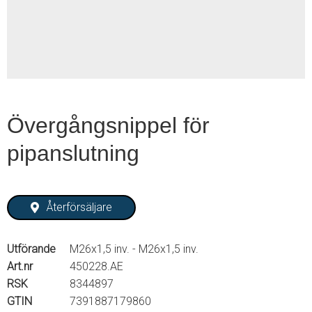
2
Övergångsnippel för
pipanslutning
Återförsäljare
Utförande
M26x1,5 inv. - M26x1,5 inv.
Art.nr
450228.AE
RSK
8344897
GTIN
7391887179860