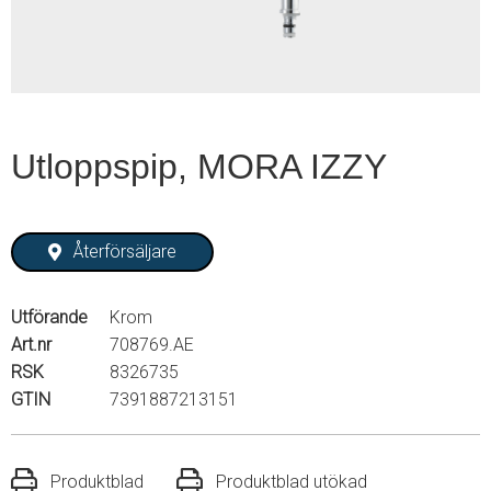
Utloppspip, MORA IZZY
Återförsäljare
Utförande
Krom
Art.nr
708769.AE
RSK
8326735
GTIN
7391887213151
Produktblad
Produktblad utökad