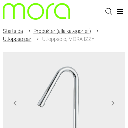
Sök
Men
Startsida
Produkter (alla kategorier)
Utloppspipar
Utloppspip, MORA IZZY
Item
1
of
2