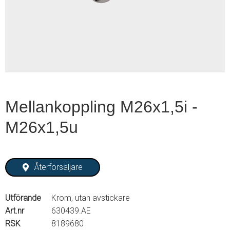
1
of
1
Mellankoppling M26x1,5i -
M26x1,5u
Återförsäljare
Utförande
Krom, utan avstickare
Art.nr
630439.AE
RSK
8189680