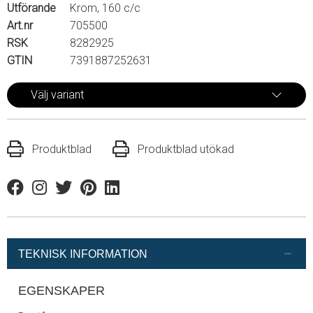
Utförande
Krom, 160 c/c
Art.nr
705500
RSK
8282925
GTIN
7391887252631
Välj variant
Produktblad
Produktblad utökad
Facebook
Instagram
Twitter
Pinterest
Linkedin
TEKNISK INFORMATION
EGENSKAPER