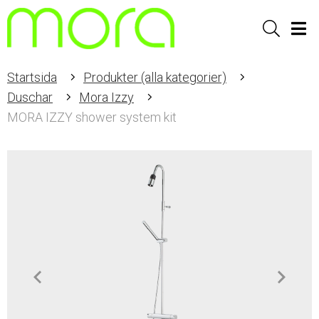
Sök
Men
Startsida
Produkter (alla kategorier)
Duschar
Mora Izzy
MORA IZZY shower system kit
Item
1
of