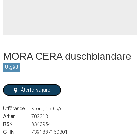
2
MORA CERA duschblandare
Utgått
Återförsäljare
Utförande
Krom, 150 c/c
Art.nr
702313
RSK
8343954
GTIN
7391887160301