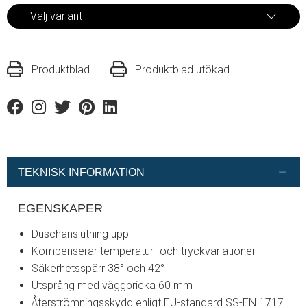
Välj variant
Produktblad
Produktblad utökad
Facebook
Instagram
Twitter
Pinterest
Linkedin
TEKNISK INFORMATION
EGENSKAPER
Duschanslutning upp
Kompenserar temperatur- och tryckvariationer
Säkerhetsspärr 38° och 42°
Utsprång med väggbricka 60 mm
Återströmningsskydd enligt EU-standard SS-EN 1717