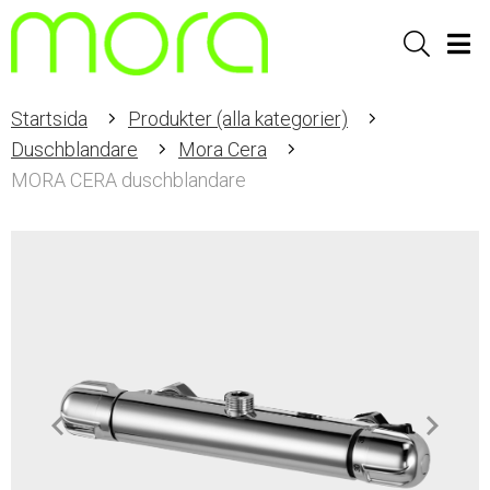
Sök
Men
Startsida
Produkter (alla kategorier)
Duschblandare
Mora Cera
MORA CERA duschblandare
Item
1
of