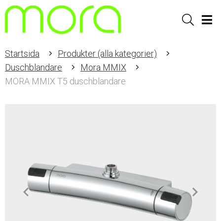
Sök
Men
Startsida
Produkter (alla kategorier)
Duschblandare
Mora MMIX
MORA MMIX T5 duschblandare
Item
1
of