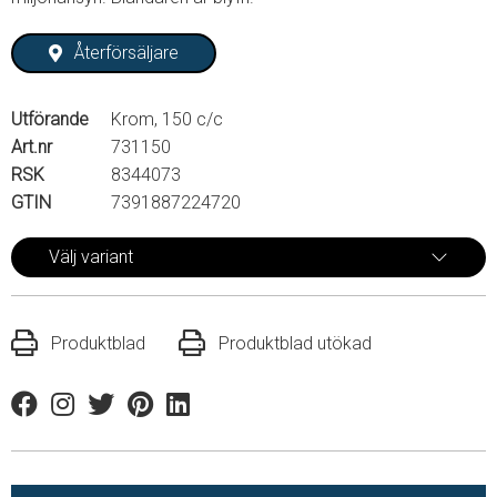
Återförsäljare
Utförande
Krom, 150 c/c
Art.nr
731150
RSK
8344073
GTIN
7391887224720
Välj variant
Produktblad
Produktblad utökad
Facebook
Instagram
Twitter
Pinterest
Linkedin