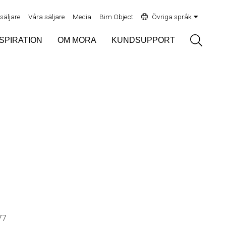
rsäljare
Våra säljare
Media
Bim Object
Övriga språk
Sök
NSPIRATION
OM MORA
KUNDSUPPORT
77