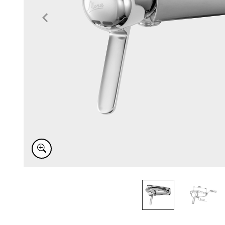
Item
1
of
2