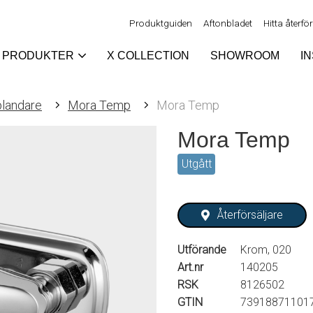
Produktguiden
Aftonbladet
Hitta återfö
PRODUKTER
X COLLECTION
SHOWROOM
I
landare
Mora Temp
Mora Temp
Mora Temp
Utgått
Återförsäljare
Utförande
Krom, 020
Art.nr
140205
RSK
8126502
GTIN
73918871101