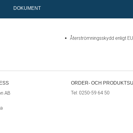
DOKUMENT
Återströmningsskydd enligt E
ESS
ORDER- OCH PRODUKTS
Tel:
0250-59 64 50
on AB
ra