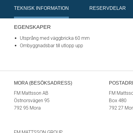
TEKNISK INFORMATION
RESERVDELAR
EGENSKAPER
Utsprång med väggbricka 60 mm
Ombyggnadsbar till utlopp upp
MORA (BESÖKSADRESS)
POSTADR
FM Mattsson AB
FM Mattss
Östnorsvägen 95
Box 480
792 95 Mora
792 27 Mo
FM MATTSSON GROUP