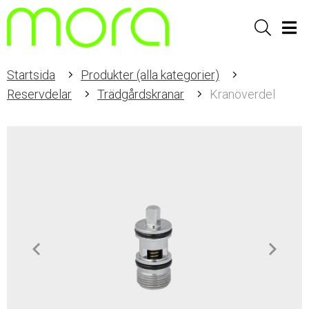
Sök
Men
Startsida
Produkter (alla kategorier)
Reservdelar
Trädgårdskranar
Kranöverdel
Item
1
of
2