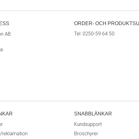
ESS
ORDER- OCH PRODUKTS
Tel:
0250-59 64 50
on AB
ra
NKAR
SNABBLÄNKAR
or
Kundsupport
/reklamation
Broschyrer