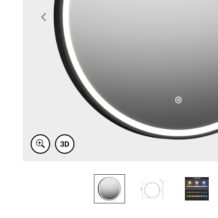
Item
1
of
4