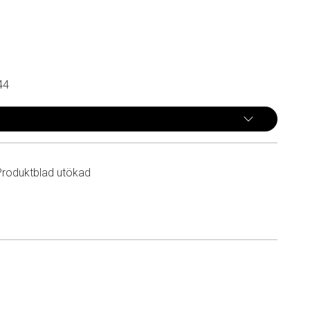
44
Produktblad utökad
n