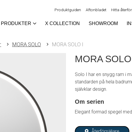
Produktguiden
Aftonbladet
Hitta återfö
PRODUKTER
X COLLECTION
SHOWROOM
I
r
MORA SOLO
MORA SOLO I
MORA SOLO 
Solo I har en snygg ram i m
standarden på hela badrum
självklar design.
Om serien
Elegant formad spegel med 
Återförsäljare