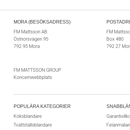
MORA (BESÖKSADRESS)
POSTADR
FM Mattsson AB
FM Mattss
Östnorsvägen 95
Box 480
792 95 Mora
792 27 Mo
FM MATTSSON GROUP
Koncernwebbplats
POPULÄRA KATEGORIER
SNABBLÄ
Köksblandare
Garantivillk
Tvättställsblandare
Felanmälan