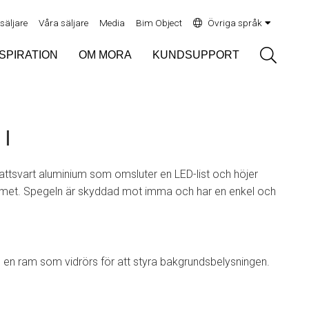
rsäljare
Våra säljare
Media
Bim Object
Övriga språk
Sök
NSPIRATION
OM MORA
KUNDSUPPORT
I
attsvart aluminium som omsluter en LED-list och höjer
met. Spegeln är skyddad mot imma och har en enkel och
en ram som vidrörs för att styra bakgrundsbelysningen.