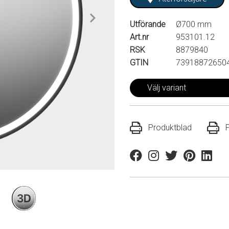
Utförande
Ø700 mm
Art.nr
953101.12
RSK
8879840
GTIN
73918872650
Välj variant
Produktblad
Facebook
Instagram
Twitter
Pinterest
Linkedi