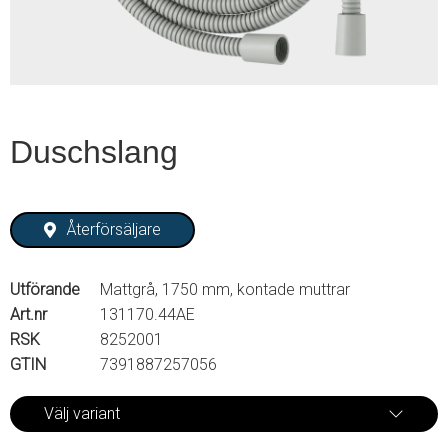
Duschslang
Återförsäljare
Utförande
Mattgrå, 1750 mm, kontade muttrar
Art.nr
131170.44AE
RSK
8252001
GTIN
7391887257056
Välj variant