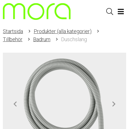
Sök
Men
Startsida
Produkter (alla kategorier)
Tillbehör
Badrum
Duschslang
Item
1
of
2