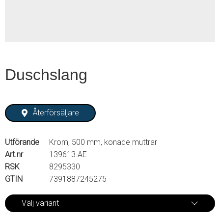
Duschslang
Återförsäljare
Utförande
Krom, 500 mm, konade muttrar
Art.nr
139613.AE
RSK
8295330
GTIN
7391887245275
Välj variant