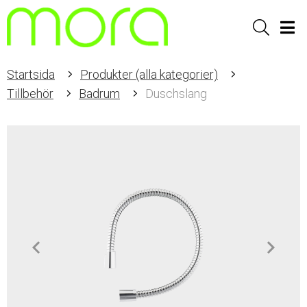
Sök
Men
Startsida
Produkter (alla kategorier)
Tillbehör
Badrum
Duschslang
Item
1
of
1