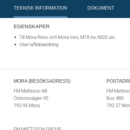
TEKNISK INFORMATION
DOKUMENT
EGENSKAPER
Till Mora Rexx och Mora Inxx, M18 inv./M20 utv.
Utan luftinblandning
MORA (BESÖKSADRESS)
POSTADR
FM Mattsson AB
FM Mattss
Östnorsvägen 95
Box 480
792 95 Mora
792 27 Mo
FM MATTSSON GROUP