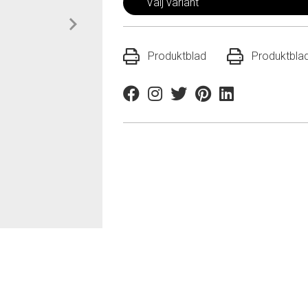
Välj variant
Produktblad
Produktbla
Facebook
Instagram
Twitter
Pinterest
Linkedin