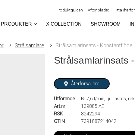
Produktguiden
Aftonbladet
Hitta återfö
PRODUKTER
X COLLECTION
SHOWROOM
I
ör
Strålsamlare
Strålsamlarinsats - Konstantflöde
Strålsamlarinsats 
Återförsäljare
Utförande
B. 7,6 l/min, gul insats, 
Art.nr
139885.AE
RSK
8242294
GTIN
7391887214042