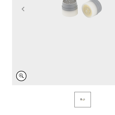
Item
1
of
1