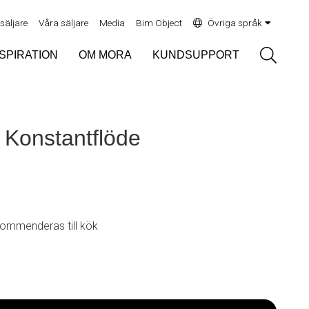
rsäljare
Våra säljare
Media
Bim Object
Övriga språk
Sök
NSPIRATION
OM MORA
KUNDSUPPORT
- Konstantflöde
rekommenderas till kök