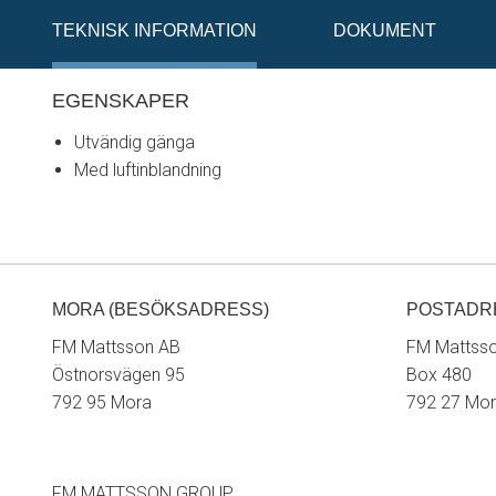
TEKNISK INFORMATION
DOKUMENT
EGENSKAPER
Utvändig gänga
Med luftinblandning
MORA (BESÖKSADRESS)
POSTADR
FM Mattsson AB
FM Mattss
Östnorsvägen 95
Box 480
792 95 Mora
792 27 Mo
FM MATTSSON GROUP