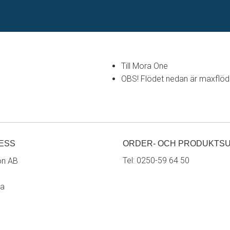
Till Mora One
OBS! Flödet nedan är maxflöde 
ESS
ORDER- OCH PRODUKTS
Tel:
0250-59 64 50
on AB
ra