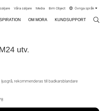
rsäljare
Våra säljare
Media
Bim Object
Övriga språk
Sök
NSPIRATION
OM MORA
KUNDSUPPORT
M24 utv.
, ljusgrå, rekommenderas till badkarsblandare
78