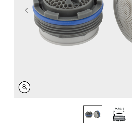
Item
1
of
2