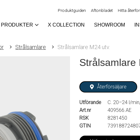
Produktguiden
Aftonbladet
Hitta återfö
PRODUKTER
X COLLECTION
SHOWROOM
I
ör
Strålsamlare
Strålsamlare M24 utv.
Strålsamlare 
Återförsäljare
Utförande
C. 20–24 l/min
Art.nr
409566.AE
RSK
8281450
GTIN
73918872480