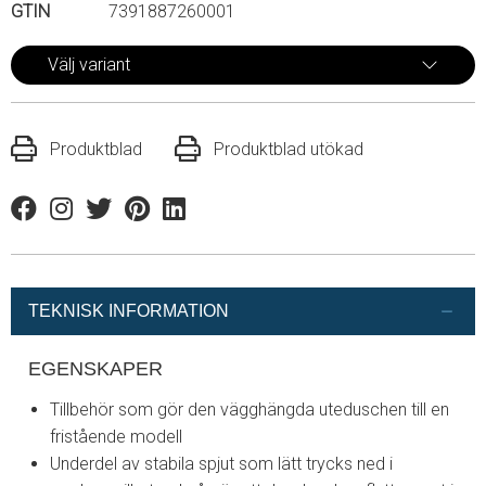
GTIN
7391887260001
Välj variant
Produktblad
Produktblad utökad
Facebook
Instagram
Twitter
Pinterest
Linkedin
TEKNISK INFORMATION
EGENSKAPER
Tillbehör som gör den vägghängda uteduschen till en
fristående modell
Underdel av stabila spjut som lätt trycks ned i