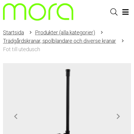
Sök
Men
Startsida
Produkter (alla kategorier)
Trädgårdskranar, spolblandare och diverse kranar
Fot till utedusch
Item
1
of