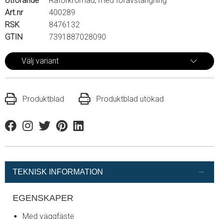
Utförande
Råförkromad, med föravstängning
Art.nr
400289
RSK
8476132
GTIN
7391887028090
Välj variant
Produktblad
Produktblad utökad
Facebook
Instagram
Twitter
Pinterest
Linkedin
TEKNISK INFORMATION
EGENSKAPER
Med väggfäste