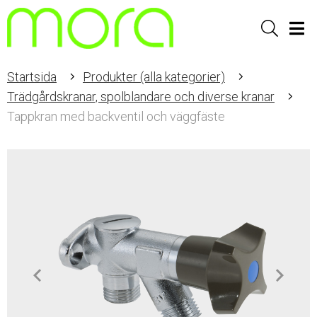
Sök
Men
Startsida
Produkter (alla kategorier)
Trädgårdskranar, spolblandare och diverse kranar
Tappkran med backventil och väggfäste
Item
1
of