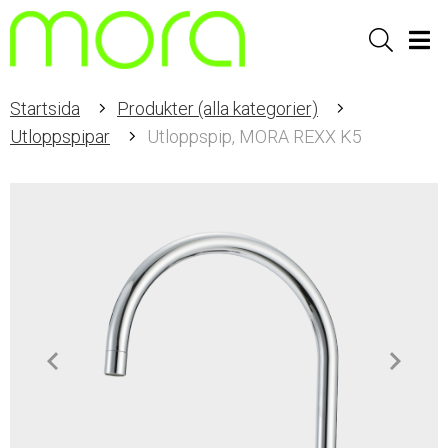
Sök
Men
Startsida
Produkter (alla kategorier)
Utloppspipar
Utloppspip, MORA REXX K5
Item
1
of
2