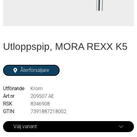
Utloppspip, MORA REXX K5
Återförsäljare
Utförande
Krom
Art.nr
209507.AE
RSK
8346908
GTIN
7391887218002
Välj variant