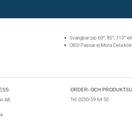
Svängbar pip 60°, 85°, 110° el
OBS! Passar ej Mora Cera köks
ESS
ORDER- OCH PRODUKTS
Tel:
0250-59 64 50
on AB
ra