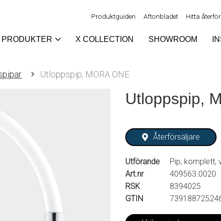
Produktguiden
Aftonbladet
Hitta återfö
PRODUKTER
X COLLECTION
SHOWROOM
I
spipar
Utloppspip, MORA ONE
Utloppspip,
Återförsäljare
Utförande
Pip, komplett, v
Art.nr
409563.0020
RSK
8394025
GTIN
73918872524