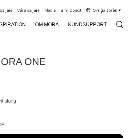
rsäljare
Våra säljare
Media
Bim Object
Övriga språk
Sök
NSPIRATION
OM MORA
KUNDSUPPORT
 MORA ONE
it slang
64