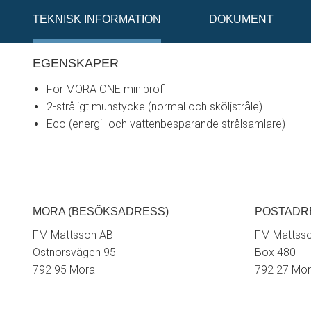
TEKNISK INFORMATION
DOKUMENT
EGENSKAPER
För MORA ONE miniprofi
2-stråligt munstycke (normal och sköljstråle)
Eco (energi- och vattenbesparande strålsamlare)
MORA (BESÖKSADRESS)
POSTADR
FM Mattsson AB
FM Mattss
Östnorsvägen 95
Box 480
792 95 Mora
792 27 Mo