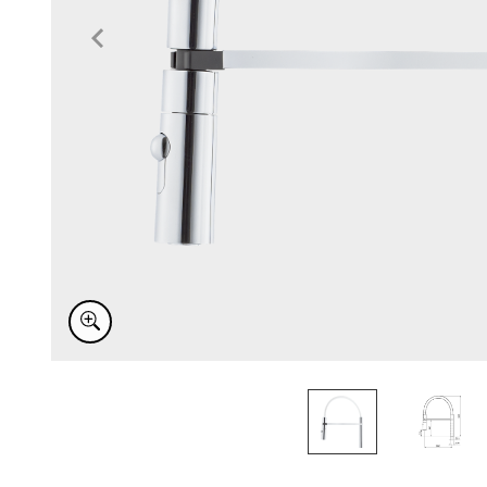
Item
1
of
2